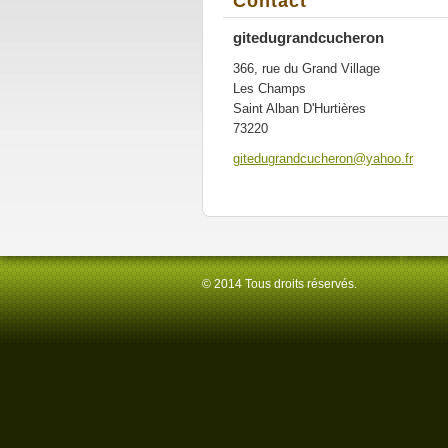
Contact
gitedugrandcucheron
366, rue du Grand Village
Les Champs
Saint Alban D'Hurtières
73220
gitedugr
andcuche
ron@yaho
o.fr
© 2014 Tous droits réservés.