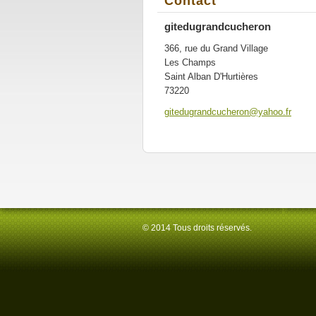
Contact
gitedugrandcucheron
366, rue du Grand Village
Les Champs
Saint Alban D'Hurtières
73220
gitedugr
andcuche
ron@yaho
o.fr
© 2014 Tous droits réservés.