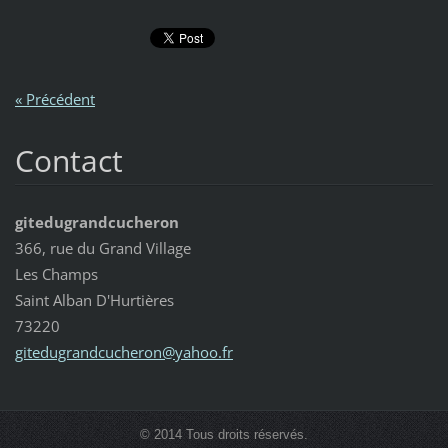
« Précédent
Contact
gitedugrandcucheron
366, rue du Grand Village
Les Champs
Saint Alban D'Hurtières
73220
gitedugr
andcuche
ron@yaho
o.fr
© 2014 Tous droits réservés.