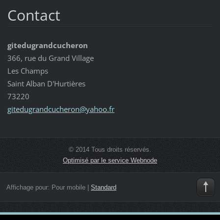
Contact
gitedugrandcucheron
366, rue du Grand Village
Les Champs
Saint Alban D'Hurtières
73220
gitedugr
andcuche
ron@yaho
o.fr
© 2014 Tous droits réservés.
Optimisé par le service Webnode
Affichage pour:
Pour mobile
|
Standard