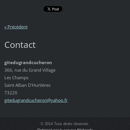
« Précédent
Contact
gitedugrandcucheron
366, rue du Grand Village
Les Champs
Saint Alban D'Hurtières
73220
gitedugr
andcuche
ron@yaho
o.fr
© 2014 Tous droits réservés.