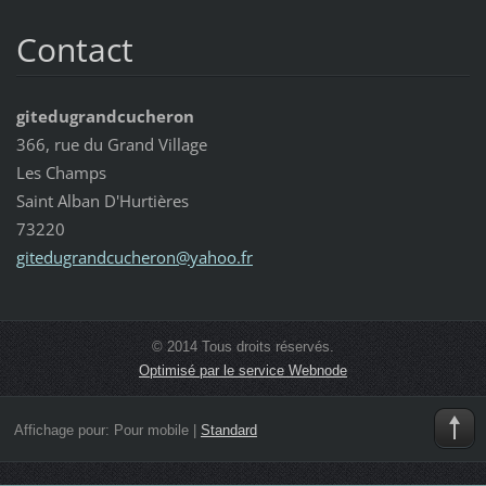
Contact
gitedugrandcucheron
366, rue du Grand Village
Les Champs
Saint Alban D'Hurtières
73220
gitedugr
andcuche
ron@yaho
o.fr
© 2014 Tous droits réservés.
Optimisé par le service Webnode
Affichage pour:
Pour mobile
|
Standard