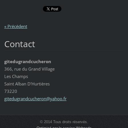
« Précédent
Contact
gitedugrandcucheron
366, rue du Grand Village
Les Champs
Saint Alban D'Hurtières
73220
gitedugr
andcuche
ron@yaho
o.fr
© 2014 Tous droits réservés.