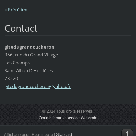
« Précédent
Contact
gitedugrandcucheron
366, rue du Grand Village
Les Champs
Saint Alban D'Hurtières
73220
gitedugr
andcuche
ron@yaho
o.fr
© 2014 Tous droits réservés.
Optimisé par le service Webnode
Affichage pour:
Pour mobile
|
Standard